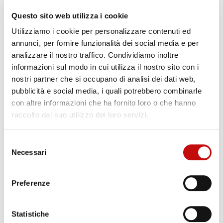
Questo sito web utilizza i cookie
Scheduled Maintenance
Utilizziamo i cookie per personalizzare contenuti ed
annunci, per fornire funzionalità dei social media e per
Attraverso un costante confronto con il cliente,
analizzare il nostro traffico. Condividiamo inoltre
offriamo un servizio completo di manutenzione
informazioni sul modo in cui utilizza il nostro sito con i
nostri partner che si occupano di analisi dei dati web,
programmata delle linee e dei componenti idraulici
pubblicità e social media, i quali potrebbero combinarle
presenti sugli impianti.
con altre informazioni che ha fornito loro o che hanno
Grazie all’esperienza e alla formazione continua del
raccolto dal suo utilizzo dei loro servizi.
nostro personale tecnico, siamo in grado di
Selezione
mantenere elevate le prestazioni dei sistemi idraulici
Necessari
del
e di proporre interventi di ottimizzazione basati
consenso
sull’utilizzo di componenti Parker di alta qualità.
Preferenze
Il nostro obiettivo è ridurre i fermi impianto,
prolungare la durata dei componenti e garantire
Statistiche
efficienza e affidabilità costante nel tempo.