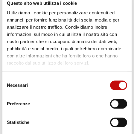
Raccordi, adattatori e innesti
Questo sito web utilizza i cookie
rapidi
Utilizziamo i cookie per personalizzare contenuti ed
annunci, per fornire funzionalità dei social media e per
analizzare il nostro traffico. Condividiamo inoltre
Flodraulic Fluid Conveyance fornisce una gamma
informazioni sul modo in cui utilizza il nostro sito con i
completa di
raccordi, adattatori e connessioni
nostri partner che si occupano di analisi dei dati web,
Parker
, disponibili in differenti configurazioni,
pubblicità e social media, i quali potrebbero combinarle
materiali e filettature.
con altre informazioni che ha fornito loro o che hanno
raccolto dal suo utilizzo dei loro servizi.
I nostri componenti assicurano
affidabilità,
compatibilità e sicurezza di tenuta
, anche in
Selezione
presenza di pressioni elevate o fluidi aggressivi.
Necessari
del
Grazie alla consulenza del nostro team tecnico, il
consenso
cliente può contare su
soluzioni di connessione su
Preferenze
misura
, perfettamente integrate nel proprio sistema
idraulico.
Statistiche