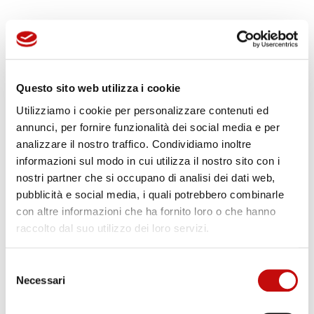
Centraline e Carrelli di
Filtrazione
Questo sito web utilizza i cookie
Flodraulic Fluid Conveyance progetta e fornisce
Utilizziamo i cookie per personalizzare contenuti ed
centraline idrauliche e carrelli di filtrazione
per
annunci, per fornire funzionalità dei social media e per
impianti industriali e macchine mobili, pensati per
analizzare il nostro traffico. Condividiamo inoltre
garantire
massima efficienza, affidabilità e
informazioni sul modo in cui utilizza il nostro sito con i
nostri partner che si occupano di analisi dei dati web,
sicurezza
.
pubblicità e social media, i quali potrebbero combinarle
Le nostre centraline sono realizzate su misura,
con altre informazioni che ha fornito loro o che hanno
complete di pompe, motori elettrici o diesel, valvole e
raccolto dal suo utilizzo dei loro servizi.
strumenti di controllo, per adattarsi perfettamente
Selezione
alle esigenze del cliente.
Necessari
del
I carrelli di filtrazione permettono di
mantenere la
consenso